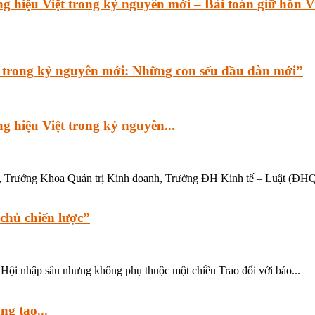
ệu Việt trong kỷ nguyên mới – Bài toán giữ hồn V
trong kỷ nguyên mới: Những con sếu đầu đàn mới”
iệu Việt trong kỷ nguyên...
, Trưởng Khoa Quản trị Kinh doanh, Trường ĐH Kinh tế – Luật (ĐHQ
 chủ chiến lược”
ne Hội nhập sâu nhưng không phụ thuộc một chiều Trao đổi với báo...
ng tạo...