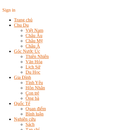
Sign in
Trang chủ
Chu Du
Việt Nam
Châu Âu
Châu Mỹ
Châu Á
Góc Nước Úc
Thiên Nhiên
Văn Hóa
Lịch Sử
Du Học
Gia Đình
Tình Yêu
Hôn Nhân
Con trẻ
Ông bà
Quốc Tế
Quan điểm
Bình luận
Nghiên cứu
Sách
Tạp chí