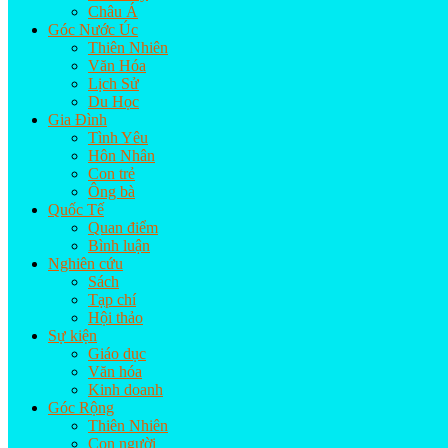
Châu Á
Góc Nước Úc
Thiên Nhiên
Văn Hóa
Lịch Sử
Du Học
Gia Đình
Tình Yêu
Hôn Nhân
Con trẻ
Ông bà
Quốc Tế
Quan điểm
Bình luận
Nghiên cứu
Sách
Tạp chí
Hội thảo
Sự kiện
Giáo dục
Văn hóa
Kinh doanh
Góc Rộng
Thiên Nhiên
Con người