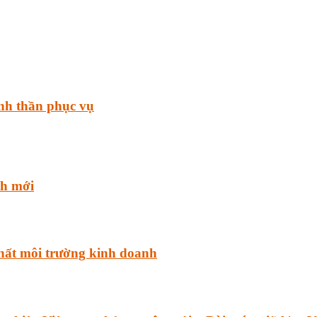
inh thần phục vụ
nh mới
ất môi trường kinh doanh