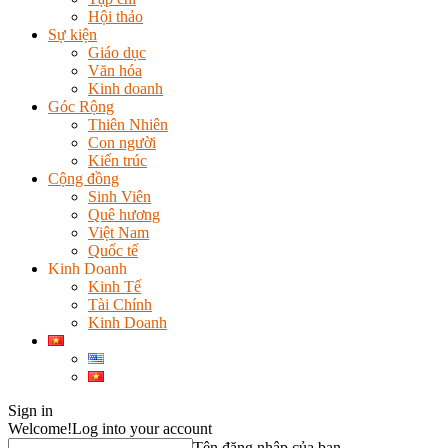
Hội thảo
Sự kiện
Giáo dục
Văn hóa
Kinh doanh
Góc Rộng
Thiên Nhiên
Con người
Kiến trúc
Cộng đồng
Sinh Viên
Quê hương
Việt Nam
Quốc tế
Kinh Doanh
Kinh Tế
Tài Chính
Kinh Doanh
Sign in
Welcome!
Log into your account
Tên đăng nhập của bạn