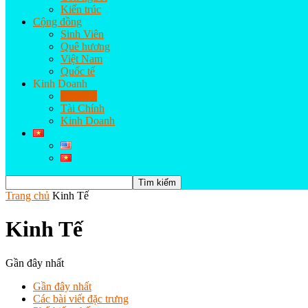
Kiến trúc
Cộng đồng
Sinh Viên
Quê hương
Việt Nam
Quốc tế
Kinh Doanh
Kinh Tế
Tài Chính
Kinh Doanh
Trang chủ
Kinh Tế
Kinh Tế
Gần đây nhất
Gần đây nhất
Các bài viết đặc trưng