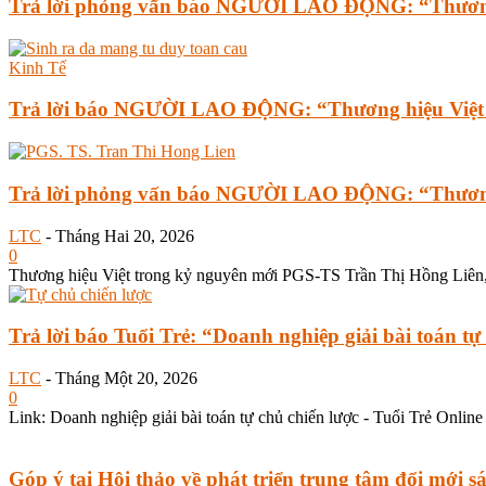
Trả lời phỏng vấn báo NGƯỜI LAO ĐỘNG: “Thương hi
Kinh Tế
Trả lời báo NGƯỜI LAO ĐỘNG: “Thương hiệu Việt 
Trả lời phỏng vấn báo NGƯỜI LAO ĐỘNG: “Thương h
LTC
-
Tháng Hai 20, 2026
0
Thương hiệu Việt trong kỷ nguyên mới PGS-TS Trần Thị Hồng Liên
Trả lời báo Tuổi Trẻ: “Doanh nghiệp giải bài toán tự
LTC
-
Tháng Một 20, 2026
0
Link: Doanh nghiệp giải bài toán tự chủ chiến lược - Tuổi Trẻ Onli
Góp ý tại Hội thảo về phát triển trung tâm đổi mới sá