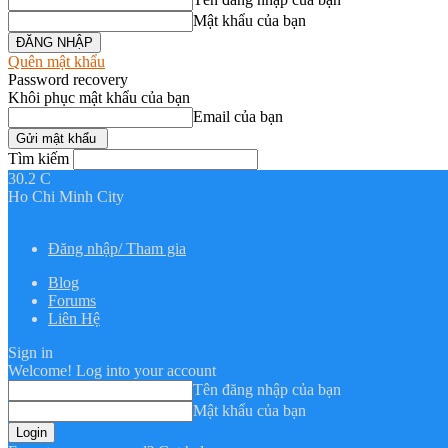
Mật khẩu của bạn
Quên mật khẩu
Password recovery
Khôi phục mật khẩu của bạn
Email của bạn
Tìm kiếm
30.2
C
Ho Chi Minh City
Đăng nhập/ Tham gia
Blog
Forums
Liên Hệ
Sign in
Welcome! Log into your account
Tên đăng nhập của bạn
Mật khẩu của bạn